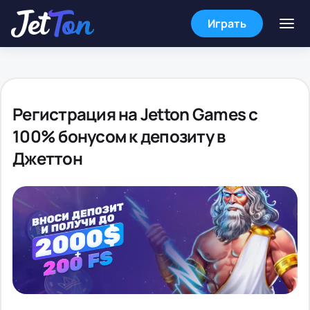
Играть
Регистрация на Jetton Games с
100% бонусом к депозиту в
Джеттон