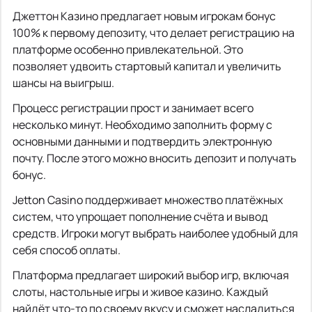
Джеттон Казино предлагает новым игрокам бонус
100% к первому депозиту, что делает регистрацию на
платформе особенно привлекательной. Это
позволяет удвоить стартовый капитал и увеличить
шансы на выигрыш.
Процесс регистрации прост и занимает всего
несколько минут. Необходимо заполнить форму с
основными данными и подтвердить электронную
почту. После этого можно вносить депозит и получать
бонус.
Jetton Casino поддерживает множество платёжных
систем, что упрощает пополнение счёта и вывод
средств. Игроки могут выбрать наиболее удобный для
себя способ оплаты.
Платформа предлагает широкий выбор игр, включая
слоты, настольные игры и живое казино. Каждый
найдёт что-то по своему вкусу и сможет насладиться